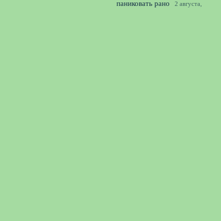
паниковать рано
2 августа,
2026
ЦСКА – Крылья Советов:
стартовые составы на матч
второго тура РПЛ
1 августа,
2026
© 2026 Спорт Радар
Новости «Арсенала»
News
Аналитика
Интервью
Истории успеха
Слухи