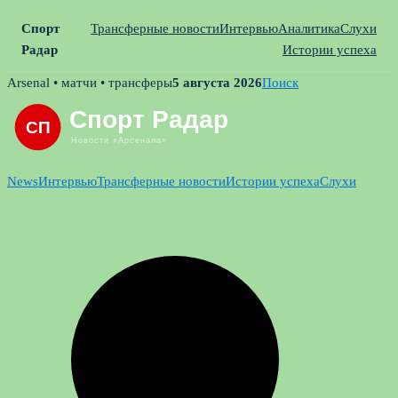
Спорт
Трансферные новости
Интервью
Аналитика
Слухи
Радар
Истории успеха
Skip
Arsenal • матчи • трансферы
5 августа 2026
Поиск
to
content
News
Интервью
Трансферные новости
Истории успеха
Слухи