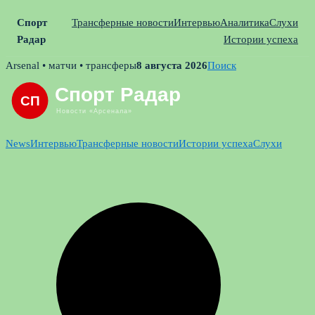
Спорт
Трансферные новости
Интервью
Аналитика
Слухи
Радар
Истории успеха
Skip
Arsenal • матчи • трансферы
8 августа 2026
Поиск
to
content
News
Интервью
Трансферные новости
Истории успеха
Слухи