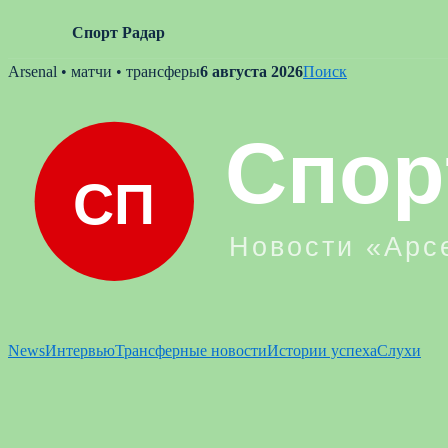
Спорт Радар
Skip
Arsenal • матчи • трансферы
6 августа 2026
Поиск
to
content
News
Интервью
Трансферные новости
Истории успеха
Слухи