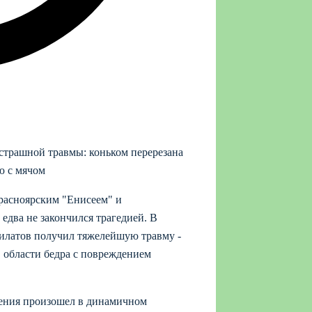
страшной травмы: коньком перерезана
ю с мячом
красноярским "Енисеем" и
два не закончился трагедией. В
илатов получил тяжелейшую травму -
в области бедра с повреждением
ения произошел в динамичном