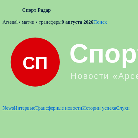
Спорт Радар
Skip
Arsenal • матчи • трансферы
9 августа 2026
Поиск
to
content
News
Интервью
Трансферные новости
Истории успеха
Слухи