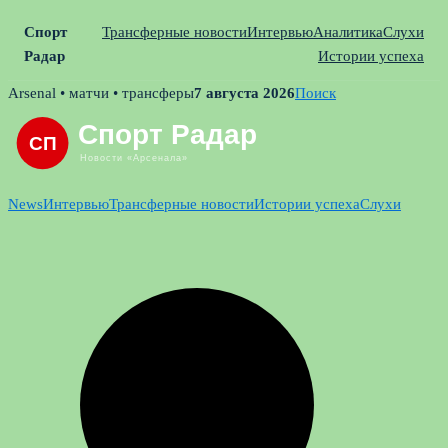
Спорт
Трансферные новости
Интервью
Аналитика
Слухи
Радар
Истории успеха
Skip
Arsenal • матчи • трансферы
7 августа 2026
Поиск
to
content
News
Интервью
Трансферные новости
Истории успеха
Слухи