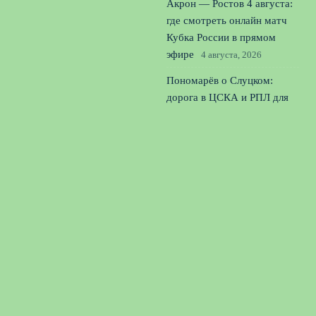
Акрон — Ростов 4 августа:
где смотреть онлайн матч
Кубка России в прямом
эфире
4 августа, 2026
Пономарёв о Слуцком:
дорога в ЦСКА и РПЛ для
тренера закрыта навсегда
3
августа, 2026
Сергеев о неудачном старте
Динамо: сезон длинный,
паниковать рано
2 августа,
2026
© 2026 Спорт Радар
Новости «Арсенала»