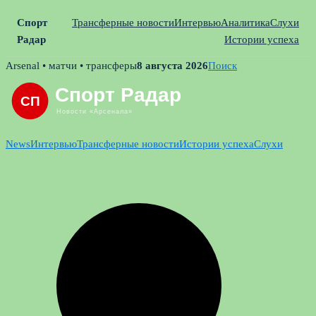
Спорт
Трансферные новости
Интервью
Аналитика
Слухи
Радар
Истории успеха
Skip
Arsenal • матчи • трансферы
8 августа 2026
Поиск
to
content
News
Интервью
Трансферные новости
Истории успеха
Слухи