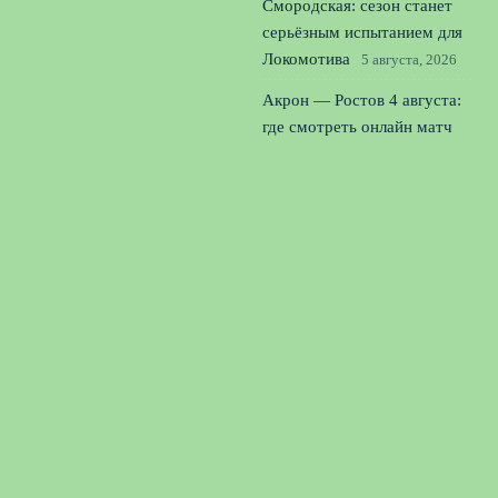
Смородская: сезон станет
серьёзным испытанием для
Локомотива
5 августа, 2026
Акрон — Ростов 4 августа:
где смотреть онлайн матч
Кубка России в прямом
эфире
4 августа, 2026
Пономарёв о Слуцком:
дорога в ЦСКА и РПЛ для
тренера закрыта навсегда
3
августа, 2026
© 2026 Спорт Радар
Новости «Арсенала»