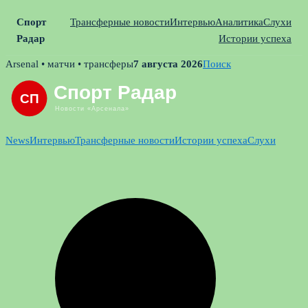
Спорт
Трансферные новости
Интервью
Аналитика
Слухи
Радар
Истории успеха
Skip
Arsenal • матчи • трансферы
7 августа 2026
Поиск
to
content
News
Интервью
Трансферные новости
Истории успеха
Слухи