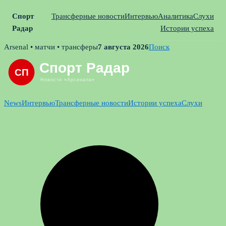
Спорт
Трансферные новости
Интервью
Аналитика
Слухи
Радар
Истории успеха
Skip
Arsenal • матчи • трансферы
7 августа 2026
Поиск
to
content
News
Интервью
Трансферные новости
Истории успеха
Слухи