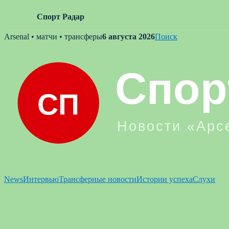
Спорт Радар
Skip
Arsenal • матчи • трансферы
6 августа 2026
Поиск
to
content
News
Интервью
Трансферные новости
Истории успеха
Слухи