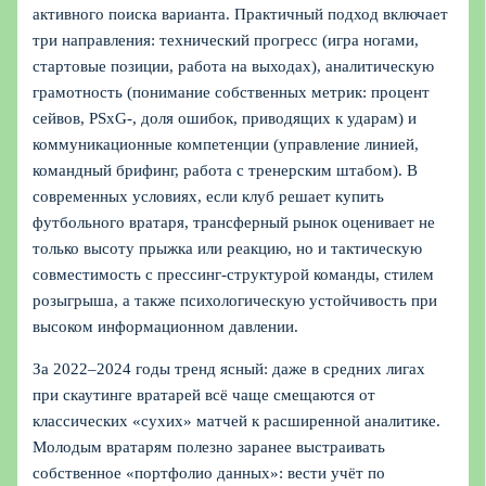
активного поиска варианта. Практичный подход включает
три направления: технический прогресс (игра ногами,
стартовые позиции, работа на выходах), аналитическую
грамотность (понимание собственных метрик: процент
сейвов, PSxG‑, доля ошибок, приводящих к ударам) и
коммуникационные компетенции (управление линией,
командный брифинг, работа с тренерским штабом). В
современных условиях, если клуб решает купить
футбольного вратаря, трансферный рынок оценивает не
только высоту прыжка или реакцию, но и тактическую
совместимость с прессинг‑структурой команды, стилем
розыгрыша, а также психологическую устойчивость при
высоком информационном давлении.
За 2022–2024 годы тренд ясный: даже в средних лигах
при скаутинге вратарей всё чаще смещаются от
классических «сухих» матчей к расширенной аналитике.
Молодым вратарям полезно заранее выстраивать
собственное «портфолио данных»: вести учёт по