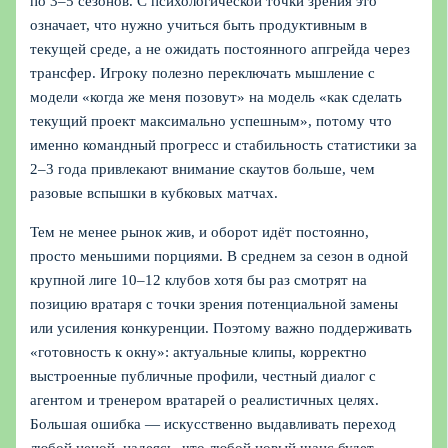
по 3–5 сезонов. С психологической точки зрения это
означает, что нужно учиться быть продуктивным в
текущей среде, а не ожидать постоянного апгрейда через
трансфер. Игроку полезно переключать мышление с
модели «когда же меня позовут» на модель «как сделать
текущий проект максимально успешным», потому что
именно командный прогресс и стабильность статистики за
2–3 года привлекают внимание скаутов больше, чем
разовые вспышки в кубковых матчах.
Тем не менее рынок жив, и оборот идёт постоянно,
просто меньшими порциями. В среднем за сезон в одной
крупной лиге 10–12 клубов хотя бы раз смотрят на
позицию вратаря с точки зрения потенциальной замены
или усиления конкуренции. Поэтому важно поддерживать
«готовность к окну»: актуальные клипы, корректно
выстроенные публичные профили, честный диалог с
агентом и тренером вратарей о реалистичных целях.
Большая ошибка — искусственно выдавливать переход
любой ценой, надеясь, что любой новый шанс будет