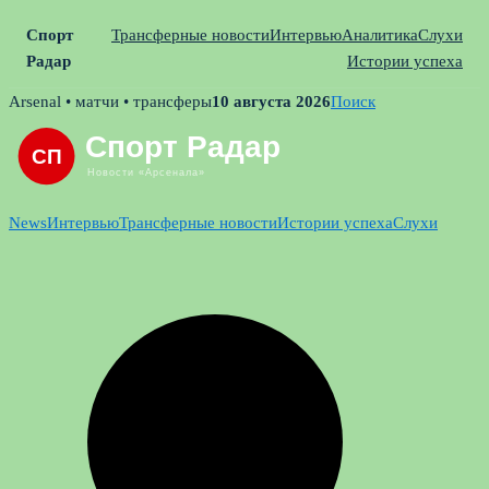
Спорт
Трансферные новости
Интервью
Аналитика
Слухи
Радар
Истории успеха
Skip
Arsenal • матчи • трансферы
10 августа 2026
Поиск
to
content
News
Интервью
Трансферные новости
Истории успеха
Слухи