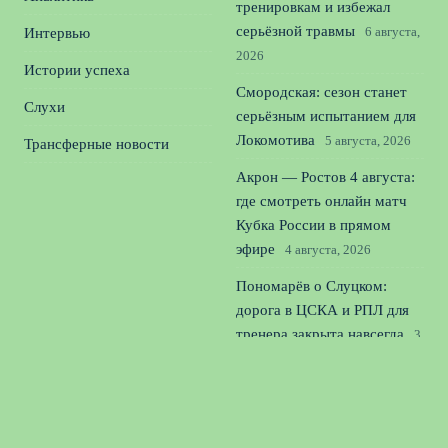
тренировкам и избежал
серьёзной травмы
6 августа,
Интервью
2026
Истории успеха
Смородская: сезон станет
Слухи
серьёзным испытанием для
Локомотива
5 августа, 2026
Трансферные новости
Акрон — Ростов 4 августа:
где смотреть онлайн матч
Кубка России в прямом
эфире
4 августа, 2026
Пономарёв о Слуцком:
дорога в ЦСКА и РПЛ для
тренера закрыта навсегда
3
августа, 2026
Сергеев о неудачном старте
Динамо: сезон длинный,
паниковать рано
2 августа,