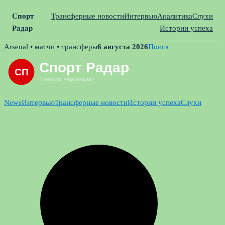
Спорт
Трансферные новости
Интервью
Аналитика
Слухи
Радар
Истории успеха
Skip
Arsenal • матчи • трансферы
6 августа 2026
Поиск
to
content
News
Интервью
Трансферные новости
Истории успеха
Слухи